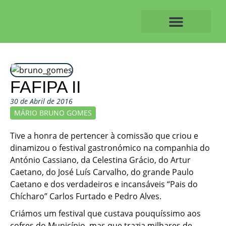
Skip
to
content
O ALVAIAZERENSE
FAFIPA II
30 de Abril de 2016
MÁRIO BRUNO GOMES
Tive a honra de pertencer à comissão que criou e
dinamizou o festival gastronómico na companhia do
António Cassiano, da Celestina Grácio, do Artur
Caetano, do José Luís Carvalho, do grande Paulo
Caetano e dos verdadeiros e incansáveis “Pais do
Chícharo” Carlos Furtado e Pedro Alves.
Criámos um festival que custava pouquíssimo aos
cofres do Município, mas que trazia milhares de