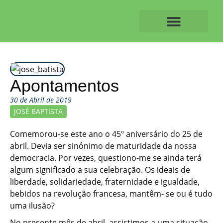
Skip
to
content
O ALVAIAZERENSE
Apontamentos
30 de Abril de 2019
JOSÉ BAPTISTA
Comemorou-se este ano o 45º aniversário do 25 de
abril. Devia ser sinónimo de maturidade da nossa
democracia. Por vezes, questiono-me se ainda terá
algum significado a sua celebração. Os ideais de
liberdade, solidariedade, fraternidade e igualdade,
bebidos na revolução francesa, mantêm- se ou é tudo
uma ilusão?
No presente mês de abril, assistimos a uma situação