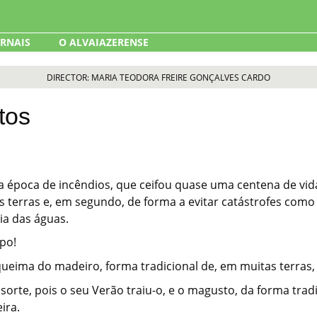
ORNAIS
O ALVAIAZERENSE
DIRECTOR: MARIA TEODORA FREIRE GONÇALVES CARDO
tos
 época de incêndios, que ceifou quase uma centena de vi
s terras e, em segundo, de forma a evitar catástrofes com
ia das águas.
po!
 queima do madeiro, forma tradicional de, em muitas terras, 
orte, pois o seu Verão traiu-o, e o magusto, da forma tradic
ira.