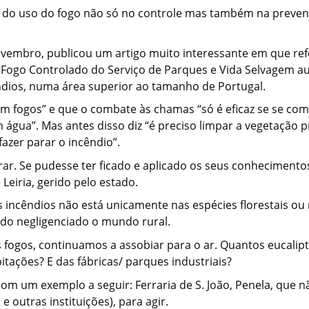
sor do uso do fogo não só no controle mas também na preve
novembro, publicou um artigo muito interessante em que re
 Fogo Controlado do Serviço de Parques e Vida Selvagem aus
dios, numa área superior ao tamanho de Portugal.
m fogos” e que o combate às chamas “só é eficaz se se com
 água”. Mas antes disso diz “é preciso limpar a vegetaçã
azer parar o incêndio”.
rar. Se pudesse ter ficado e aplicado os seus conhecimento
Leiria, gerido pelo estado.
cêndios não está unicamente nas espécies florestais ou na
do negligenciado o mundo rural.
fogos, continuamos a assobiar para o ar. Quantos eucalipto
tações? E das fábricas/ parques industriais?
om um exemplo a seguir: Ferraria de S. João, Penela, que n
 outras instituições), para agir.