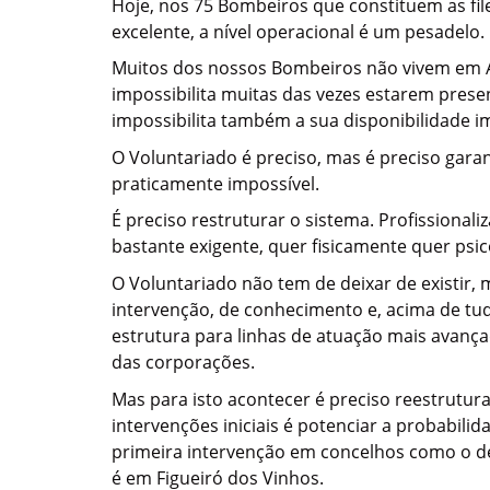
Hoje, nos 75 Bombeiros que constituem as fil
excelente, a nível operacional é um pesadelo.
Muitos dos nossos Bombeiros não vivem em Al
impossibilita muitas das vezes estarem pres
impossibilita também a sua disponibilidade i
O Voluntariado é preciso, mas é preciso gara
praticamente impossível.
É preciso restruturar o sistema. Profissional
bastante exigente, quer fisicamente quer psi
O Voluntariado não tem de deixar de existir, 
intervenção, de conhecimento e, acima de t
estrutura para linhas de atuação mais avanç
das corporações.
Mas para isto acontecer é preciso reestrutura
intervenções iniciais é potenciar a probabi
primeira intervenção em concelhos como o de 
é em Figueiró dos Vinhos.