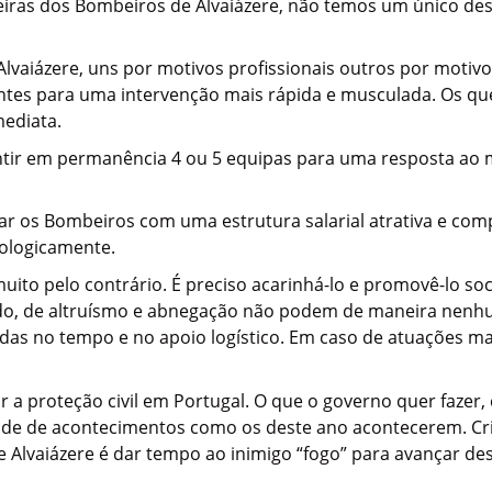
eiras dos Bombeiros de Alvaiázere, não temos um único des
vaiázere, uns por motivos profissionais outros por motivo
entes para uma intervenção mais rápida e musculada. Os qu
mediata.
ntir em permanência 4 ou 5 equipas para uma resposta ao m
izar os Bombeiros com uma estrutura salarial atrativa e com
cologicamente.
muito pelo contrário. É preciso acarinhá-lo e promovê-lo s
udo, de altruísmo e abnegação não podem de maneira nenh
adas no tempo e no apoio logístico. Em caso de atuações 
r a proteção civil em Portugal. O que o governo quer fazer
lidade de acontecimentos como os deste ano acontecerem. C
Alvaiázere é dar tempo ao inimigo “fogo” para avançar des