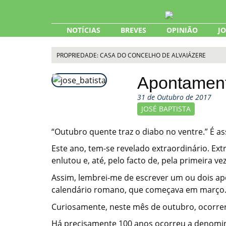
Skip
to
content
NOTÍCIAS
BREVES
OPINIÃO
J
PROPRIEDADE: CASA DO CONCELHO DE ALVAIÁZERE
Apontamen
31 de Outubro de 2017
JOSÉ BAPTISTA
“Outubro quente traz o diabo no ventre.” É a
Este ano, tem-se revelado extraordinário. Ext
enlutou e, até, pelo facto de, pela primeira 
Assim, lembrei-me de escrever um ou dois apo
calendário romano, que começava em março
Curiosamente, neste mês de outubro, ocorre
Há precisamente 100 anos ocorreu a denomina