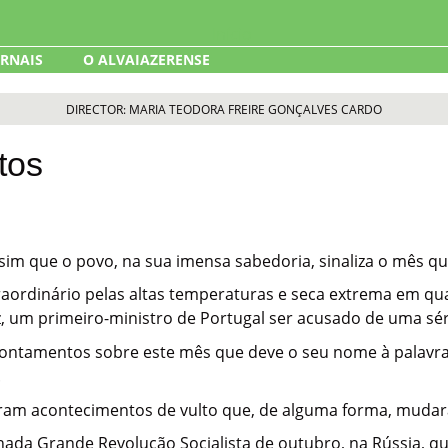
ORNAIS
O ALVAIAZERENSE
DIRECTOR: MARIA TEODORA FREIRE GONÇALVES CARDO
tos
ssim que o povo, na sua imensa sabedoria, sinaliza o mês q
raordinário pelas altas temperaturas e seca extrema em qua
vez, um primeiro-ministro de Portugal ser acusado de uma sér
ntamentos sobre este mês que deve o seu nome à palavra la
.
ram acontecimentos de vulto que, de alguma forma, mudara
da Grande Revolução Socialista de outubro, na Rússia, que