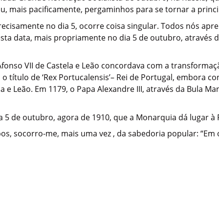
 mais pacificamente, pergaminhos para se tornar a princip
recisamente no dia 5, ocorre coisa singular. Todos nós ap
esta data, mais propriamente no dia 5 de outubro, através
Afonso VII de Castela e Leão concordava com a transform
 título de ‘Rex Portucalensis’– Rei de Portugal, embora c
a e Leão. Em 1179, o Papa Alexandre III, através da Bula 
 5 de outubro, agora de 1910, que a Monarquia dá lugar à 
, socorro-me, mais uma vez , da sabedoria popular: “Em ou