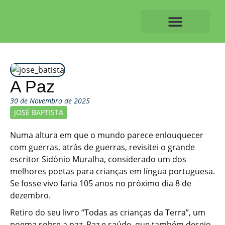
Skip
to
content
O ALVAIAZERENSE
A Paz
30 de Novembro de 2025
JOSÉ BAPTISTA
Numa altura em que o mundo parece enlouquecer
com guerras, atrás de guerras, revisitei o grande
escritor Sidónio Muralha, considerado um dos
melhores poetas para crianças em língua portuguesa.
Se fosse vivo faria 105 anos no próximo dia 8 de
dezembro.
Retiro do seu livro “Todas as crianças da Terra”, um
poema sobre a paz. Paz e saúde, que também desejo