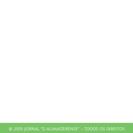
@ 2005 JORNAL “O ALVAIAZERENSE” – TODOS OS DIREITOS