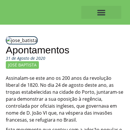
Skip
to
content
O ALVAIAZERENSE
Apontamentos
31 de Agosto de 2020
JOSÉ BAPTISTA
Assinalam-se este ano os 200 anos da revolução
liberal de 1820. No dia 24 de agosto deste ano, as
tropas estabelecidas na cidade do Porto, juntaram-se
para demonstrar a sua oposição à regência,
controlada por oficiais ingleses, que governava em
nome de D. João VI que, na véspera das invasões
francesas, se refugiara no Brasil.
Este movimento que contou com a adesão popular e