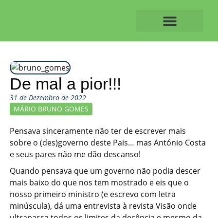
Skip
to
content
O ALVAIAZERENSE
De mal a pior!!!
31 de Dezembro de 2022
MÁRIO BRUNO GOMES
Pensava sinceramente não ter de escrever mais
sobre o (des)governo deste Pais… mas António Costa
e seus pares não me dão descanso!
Quando pensava que um governo não podia descer
mais baixo do que nos tem mostrado e eis que o
nosso primeiro ministro (e escrevo com letra
minúscula), dá uma entrevista à revista Visão onde
ultrapassa todos os limites da decência e mesmo da