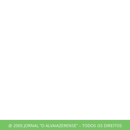
@ 2005 JORNAL “O ALVAIAZERENSE” – TODOS OS DIREITOS