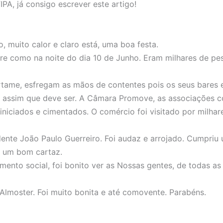
PA, já consigo escrever este artigo!
 muito calor e claro está, uma boa festa.
re como na noite do dia 10 de Junho. Eram milhares de pe
certame, esfregam as mãos de contentes pois os seus bare
. É assim que deve ser. A Câmara Promove, as associações 
niciados e cimentados. O comércio foi visitado por milhare
nte João Paulo Guerreiro. Foi audaz e arrojado. Cumpriu u
m um bom cartaz.
amento social, foi bonito ver as Nossas gentes, de todas a
Almoster. Foi muito bonita e até comovente. Parabéns.