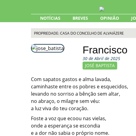
Skip
to
content
NOTÍCIAS
BREVES
OPINIÃO
J
PROPRIEDADE: CASA DO CONCELHO DE ALVAIÁZERE
Francisco
30 de Abril de 2025
JOSÉ BAPTISTA
Com sapatos gastos e alma lavada,
caminhaste entre os pobres e esquecidos,
levando no sorriso a bênção sem altar,
no abraço, o milagre sem véu:
a luz viva do teu coração.
Foste a voz que ecoou nas vielas,
onde a esperança se escondia
e a dor não sabia o próprio nome.