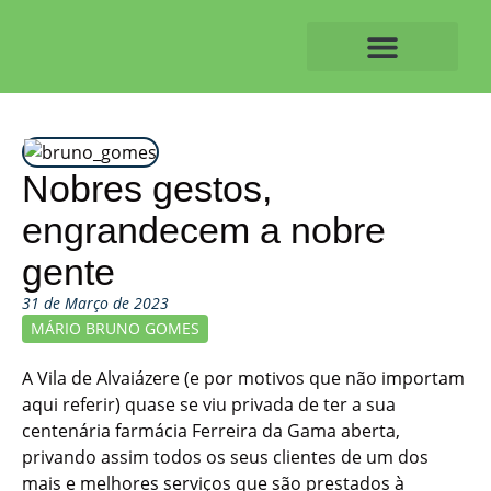
Skip
to
content
O ALVAIAZERENSE
Nobres gestos,
engrandecem a nobre
gente
31 de Março de 2023
MÁRIO BRUNO GOMES
A Vila de Alvaiázere (e por motivos que não importam
aqui referir) quase se viu privada de ter a sua
centenária farmácia Ferreira da Gama aberta,
privando assim todos os seus clientes de um dos
mais e melhores serviços que são prestados à