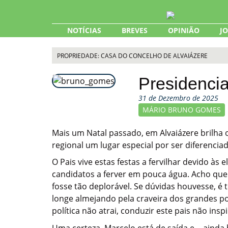
Skip
to
content
NOTÍCIAS
BREVES
OPINIÃO
J
PROPRIEDADE: CASA DO CONCELHO DE ALVAIÁZERE
Presidencia
31 de Dezembro de 2025
MÁRIO BRUNO GOMES
Mais um Natal passado, em Alvaiázere brilha o
regional um lugar especial por ser diferenciad
O Pais vive estas festas a fervilhar devido à
candidatos a ferver em pouca água. Acho qu
fosse tão deplorável. Se dúvidas houvesse, é 
longe almejando pela craveira dos grandes pol
política não atrai, conduzir este pais não insp
Uma certeza. Marcelo está de saída e… ainda