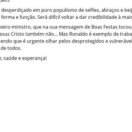
er desperdiçado em puro populismo de selfies, abraços e be
orma e função. Será difícil voltar a dar credibilidade à mai
imeiro-ministro, que na sua mensagem de Boas Festas toc
 Jesus Cristo também não… Mas Ronaldo é exemplo de trab
endo que é urgente olhar pelos desprotegidos e vulneráve
 de todos.
z, saúde e esperança!