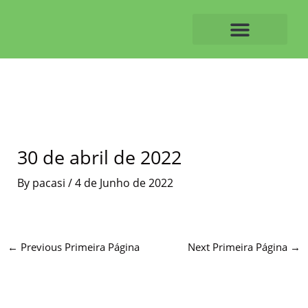
Skip
to
content
O ALVAIAZERENSE
30 de abril de 2022
By
pacasi
/
4 de Junho de 2022
←
Previous Primeira Página
Next Primeira Página
→