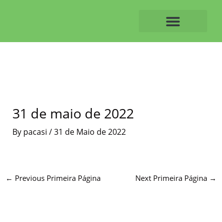
Skip
to
content
O ALVAIAZERENSE
31 de maio de 2022
By
pacasi
/
31 de Maio de 2022
←
Previous Primeira Página
Next Primeira Página
→