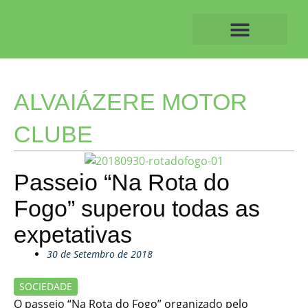
Skip
to
content
O ALVAIAZERENSE
ALVAIÁZERE MOTOR
CLUBE
Passeio “Na Rota do
Fogo” superou todas as
expetativas
30 de Setembro de 2018
SOCIEDADE
O passeio “Na Rota do Fogo” organizado pelo