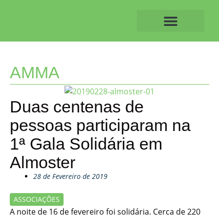
Skip
to
content
O ALVAIAZERENSE
AMMA
Duas centenas de
pessoas participaram na
1ª Gala Solidária em
Almoster
28 de Fevereiro de 2019
ASSOCIAÇÕES
A noite de 16 de fevereiro foi solidária. Cerca de 220