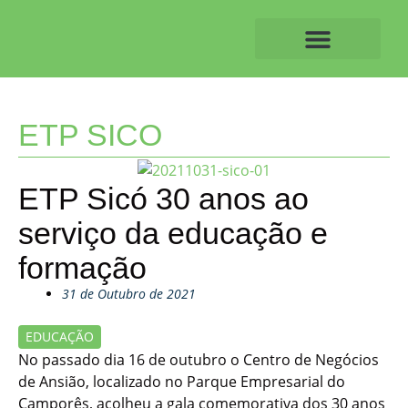
Skip
to
content
O ALVAIAZERENSE
ETP SICO
ETP Sicó 30 anos ao
serviço da educação e
formação
31 de Outubro de 2021
EDUCAÇÃO
No passado dia 16 de outubro o Centro de Negócios
de Ansião, localizado no Parque Empresarial do
Camporês, acolheu a gala comemorativa dos 30 anos