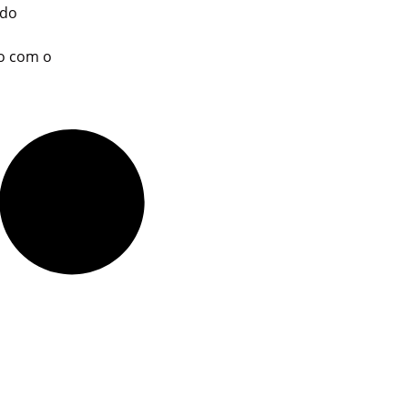
 do
o com o