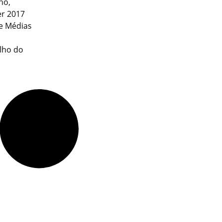
ho,
er 2017
 e Médias
u
ilho do