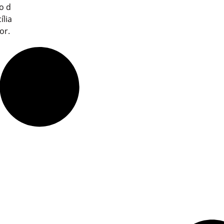
o d
ília
or.