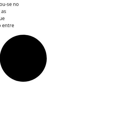
zou-se no
 as
ue
 entre