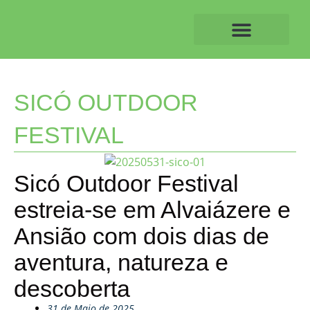
Skip
to
content
O ALVAIAZERENSE
SICÓ OUTDOOR
FESTIVAL
Sicó Outdoor Festival
estreia-se em Alvaiázere e
Ansião com dois dias de
aventura, natureza e
descoberta
31 de Maio de 2025