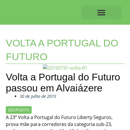
Skip
to
content
O ALVAIAZERENSE
VOLTA A PORTUGAL DO
FUTURO
Volta a Portugal do Futuro
passou em Alvaiázere
30 de Julho de 2015
DESPORTO
A 23ª Volta a Portugal do Futuro Liberty Seguros,
prova mãe para corredores da categoria sub-23,