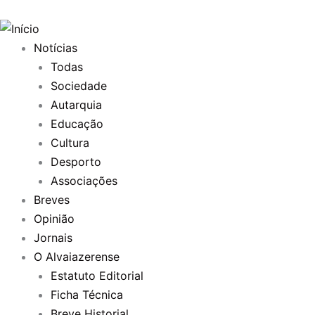
Skip
to
content
Notícias
Todas
Sociedade
Autarquia
Educação
Cultura
Desporto
Associações
Breves
Opinião
Jornais
O Alvaiazerense
Estatuto Editorial
Ficha Técnica
Breve Historial