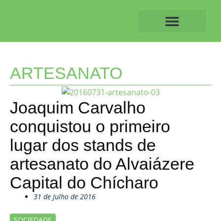
Skip
to
content
O ALVAIAZERENSE
ARTESANATO
Joaquim Carvalho
conquistou o primeiro
lugar dos stands de
artesanato do Alvaiázere
Capital do Chícharo
31 de Julho de 2016
SOCIEDADE