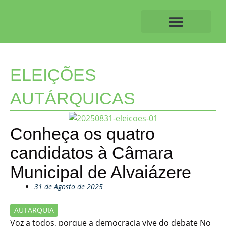
Skip
to
content
O ALVAIAZERENSE
ELEIÇÕES
AUTÁRQUICAS
Conheça os quatro
candidatos à Câmara
Municipal de Alvaiázere
31 de Agosto de 2025
AUTARQUIA
Voz a todos, porque a democracia vive do debate No