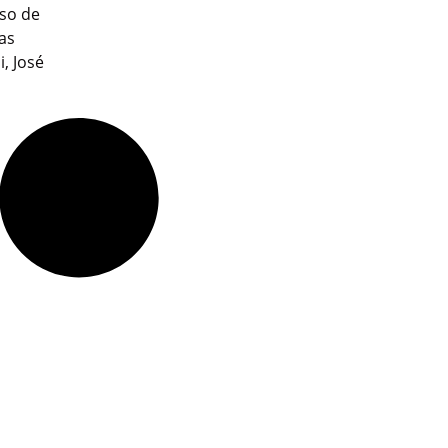
so de
as
, José