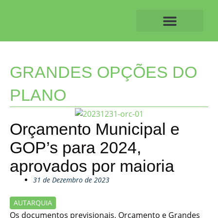
Skip
to
content
O ALVAIAZERENSE
GRANDES OPÇÕES DO
PLANO
Orçamento Municipal e
GOP’s para 2024,
aprovados por maioria
31 de Dezembro de 2023
AUTARQUIA
Os documentos previsionais, Orçamento e Grandes