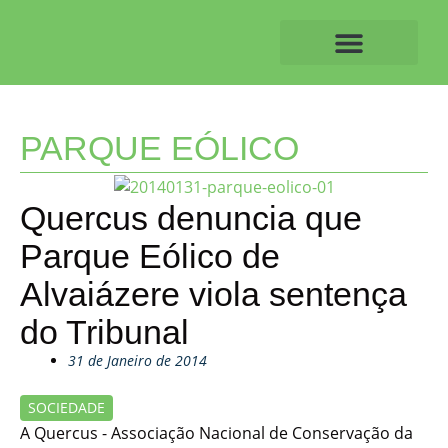
Skip
to
content
O ALVAIAZERENSE
PARQUE EÓLICO
Quercus denuncia que
Parque Eólico de
Alvaiázere viola sentença
do Tribunal
31 de Janeiro de 2014
SOCIEDADE
A Quercus - Associação Nacional de Conservação da