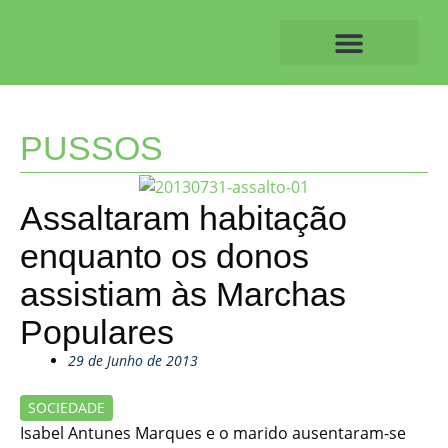
Skip
to
content
O ALVAIAZERENSE
PUSSOS
Assaltaram habitação
enquanto os donos
assistiam às Marchas
Populares
29 de Junho de 2013
SOCIEDADE
Isabel Antunes Marques e o marido ausentaram-se