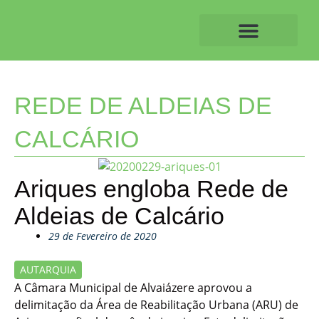
Skip
to
content
O ALVAIAZERENSE
REDE DE ALDEIAS DE
CALCÁRIO
Ariques engloba Rede de
Aldeias de Calcário
29 de Fevereiro de 2020
AUTARQUIA
A Câmara Municipal de Alvaiázere aprovou a
delimitação da Área de Reabilitação Urbana (ARU) de