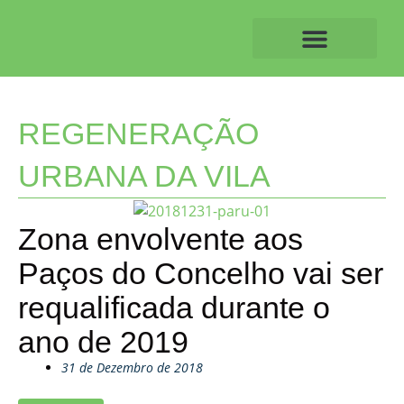
Skip
to
content
O ALVAIAZERENSE
REGENERAÇÃO
URBANA DA VILA
Zona envolvente aos
Paços do Concelho vai ser
requalificada durante o
ano de 2019
31 de Dezembro de 2018