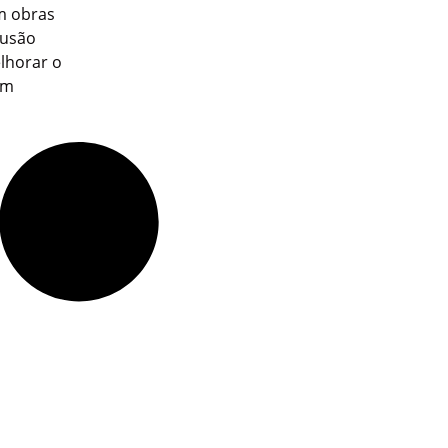
m obras
lusão
lhorar o
em