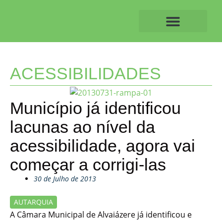
Skip
to
content
O ALVAIAZERENSE
ACESSIBILIDADES
Município já identificou
lacunas ao nível da
acessibilidade, agora vai
começar a corrigi-las
30 de Julho de 2013
AUTARQUIA
A Câmara Municipal de Alvaiázere já identificou e