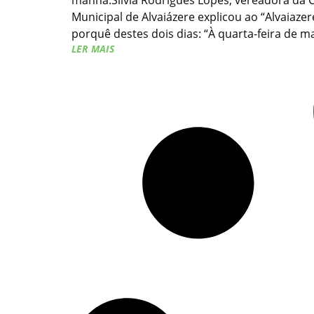
manhã.Sílvia Rodrigues Lopes, vereadora da
Municipal de Alvaiázere explicou ao “Alvaiaze
porquê destes dois dias: “À quarta-feira de 
LER MAIS