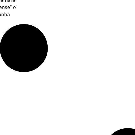
 Câmara
rense” o
manhã