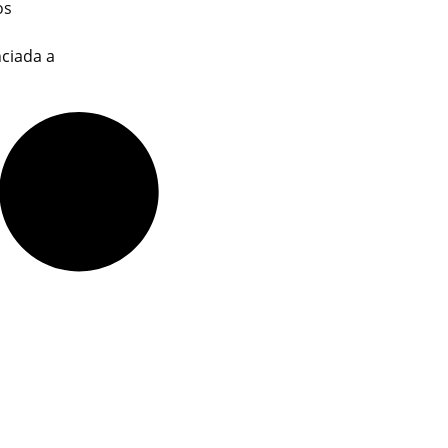
os
ciada a