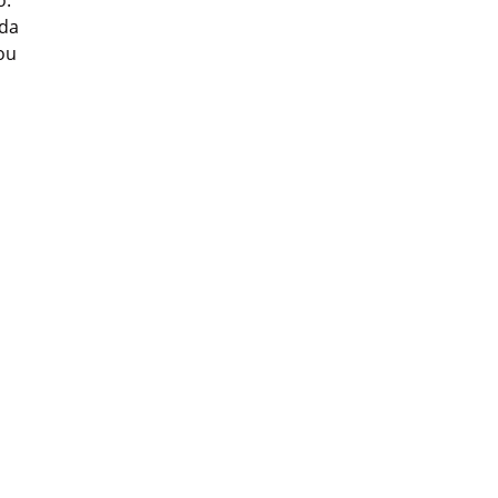
o.
 da
ou