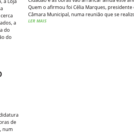
Cidadão e as obras vão arrancar ainda este an
, a Loja
Quem o afirmou foi Célia Marques, presidente
la
Câmara Municipal, numa reunião que se realiz
 cerca
LER MAIS
iados, a
ja do
hão do
o
didatura
bras de
l, num