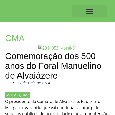
Skip
to
content
O ALVAIAZERENSE
CMA
Comemoração dos 500
anos do Foral Manuelino
de Alvaiázere
31 de Maio de 2014
AUTARQUIA
O presidente da Câmara de Alvaiázere, Paulo Tito
Morgado, garantiu que vai continuar a lutar pelos
serviços públicos de proximidade e pela manutenção