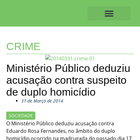
Skip
to
content
O ALVAIAZERENSE
CRIME
Ministério Público deduziu
acusação contra suspeito
de duplo homicídio
31 de Março de 2014
SOCIEDADE
O Ministério Público deduziu acusação contra
Eduardo Rosa Fernandes, no âmbito do duplo
homicídio ocorrido na madrugada do passado dia 17